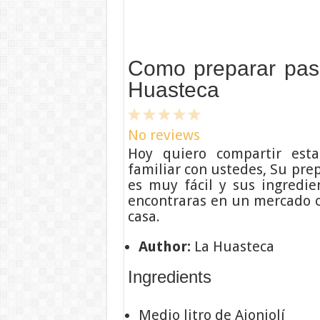
Como preparar pasc
Huasteca
1
2
3
4
5
Star
Stars
Stars
Stars
Stars
No reviews
Hoy quiero compartir esta
familiar con ustedes, Su pre
es muy fácil y sus ingredie
encontraras en un mercado 
casa.
Author:
La Huasteca
Ingredients
Medio litro de Ajonjolí