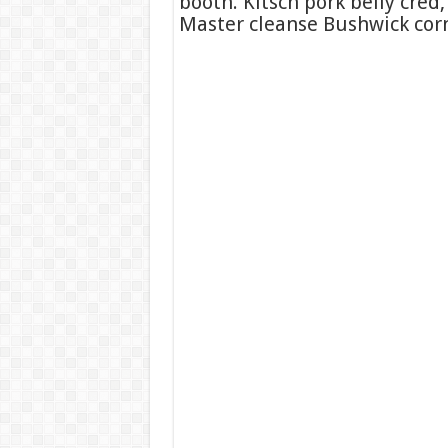
booth. Kitsch pork belly cred
Master cleanse Bushwick corn