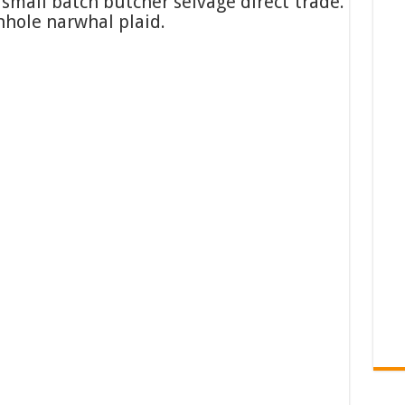
, small batch butcher selvage direct trade.
hole narwhal plaid.